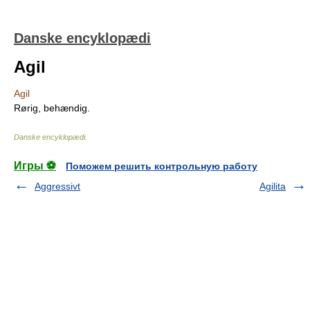
Danske encyklopædi
Agil
Agil
Rørig, behændig.
Danske encyklopædi
.
Игры ⚽
Поможем решить контрольную работу
Aggressivt
Agilita