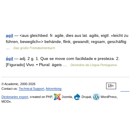
agil
— <aus gleichbed. fr. agile, dies aus lat. agilis, eigtl. »leicht zu
führen, beweglich«> behände, flink, gewandt; regsam, geschäftig
…
Das große Fremdwörterbuch
ágil
— adj. 2 g. 1. Que se move com facilidade e presteza. 2.
[Figurado] Vivo. • Plural: ágeis …
Dicionário da Língua Portuguesa
© Academic, 2000-2026
18+
Contact us:
Technical Support
,
Advertising
Dictionaries export
, created on PHP,
Joomla,
Drupal,
WordPress,
MODx.