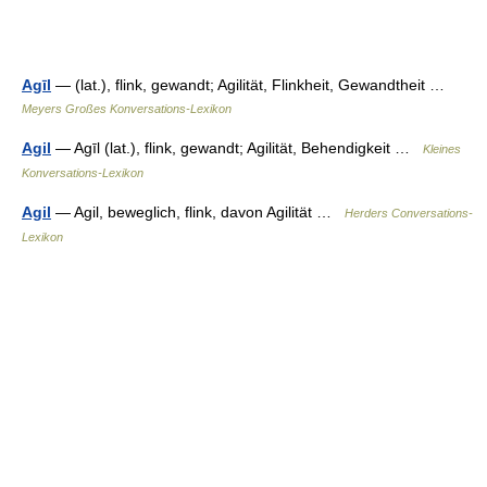
Agīl
— (lat.), flink, gewandt; Agilität, Flinkheit, Gewandtheit …
Meyers Großes Konversations-Lexikon
Agil
— Agīl (lat.), flink, gewandt; Agilität, Behendigkeit …
Kleines
Konversations-Lexikon
Agil
— Agil, beweglich, flink, davon Agilität …
Herders Conversations-
Lexikon