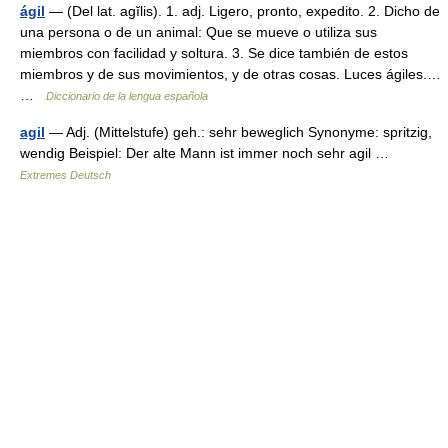
ágil
— (Del lat. agĭlis). 1. adj. Ligero, pronto, expedito. 2. Dicho de
una persona o de un animal: Que se mueve o utiliza sus
miembros con facilidad y soltura. 3. Se dice también de estos
miembros y de sus movimientos, y de otras cosas. Luces ágiles.…
…
Diccionario de la lengua española
agil
— Adj. (Mittelstufe) geh.: sehr beweglich Synonyme: spritzig,
wendig Beispiel: Der alte Mann ist immer noch sehr agil …
Extremes Deutsch