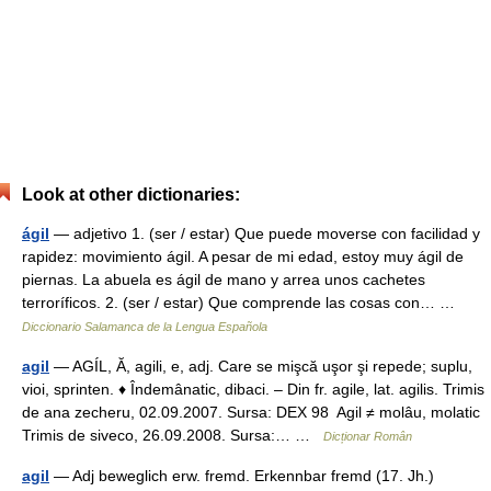
Look at other dictionaries:
ágil
— adjetivo 1. (ser / estar) Que puede moverse con facilidad y
rapidez: movimiento ágil. A pesar de mi edad, estoy muy ágil de
piernas. La abuela es ágil de mano y arrea unos cachetes
terroríficos. 2. (ser / estar) Que comprende las cosas con… …
Diccionario Salamanca de la Lengua Española
agil
— AGÍL, Ă, agili, e, adj. Care se mişcă uşor şi repede; suplu,
vioi, sprinten. ♦ Îndemânatic, dibaci. – Din fr. agile, lat. agilis. Trimis
de ana zecheru, 02.09.2007. Sursa: DEX 98 Agil ≠ molâu, molatic
Trimis de siveco, 26.09.2008. Sursa:… …
Dicționar Român
agil
— Adj beweglich erw. fremd. Erkennbar fremd (17. Jh.)