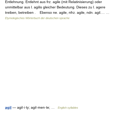
Entlehnung. Entlehnt aus frz. agile (mit Relatinisierung) oder
unmittelbar aus l. agilis gleicher Bedeutung. Dieses zu l. agere
treiben, betreiben . Ebenso ne. agile, nfrz. agile, ndn. agil.… …
Etymologisches Wörterbuch der deutschen sprache
agil
— agil·i·ty; agil·men·te; …
English syllables